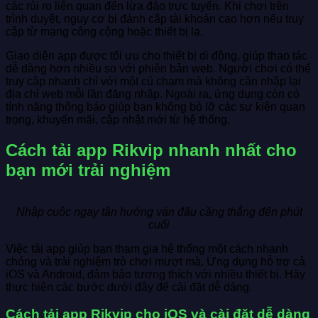
các rủi ro liên quan đến lừa đảo trực tuyến. Khi chơi trên
trình duyệt, nguy cơ bị đánh cắp tài khoản cao hơn nếu truy
cập từ mạng công cộng hoặc thiết bị lạ.
Giao diện app được tối ưu cho thiết bị di động, giúp thao tác
dễ dàng hơn nhiều so với phiên bản web. Người chơi có thể
truy cập nhanh chỉ với một cú chạm mà không cần nhập lại
địa chỉ web mỗi lần đăng nhập. Ngoài ra, ứng dụng còn có
tính năng thông báo giúp bạn không bỏ lỡ các sự kiện quan
trọng, khuyến mãi, cập nhật mới từ hệ thống.
Cách tải app Rikvip nhanh nhất cho
bạn mới trải nghiệm
Nhập cuộc ngay tận hưởng ván đấu căng thẳng đến phút
cuối
Việc tải app giúp bạn tham gia hệ thống một cách nhanh
chóng và trải nghiệm trò chơi mượt mà. Ứng dụng hỗ trợ cả
iOS và Android, đảm bảo tương thích với nhiều thiết bị. Hãy
thực hiện các bước dưới đây để cài đặt dễ dàng.
Cách tải app Rikvip cho iOS và cài đặt dễ dàng