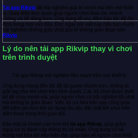
Tải app Rikvip
để trải nghiệm giải trí mượt mà trên mọi thiết
bị. Giao diện trực quan giúp người chơi thao tác nhanh
chóng và dễ dàng hơn. Ứng dụng tối ưu, đảm bảo tốc độ ổn
định trong mọi ván đấu. Đọc ngay bài viết này nếu bạn muốn
trải nghiệm những giây phút giải trí không gián đoạn trên
Rikvip
.
Lý do nên tải app Rikvip thay vì chơi
trên trình duyệt
Tải app Rikvip trải nghiệm liền mạch trên mọi thiết bị
Ứng dụng mang đến tốc độ tải game nhanh hơn, không bị
giật lag như khi chơi trên trình duyệt. Các trò chơi được thiết
kế để chạy mượt mà, giúp người chơi có trải nghiệm tốt nhất
mà không bị gián đoạn. Việc tối ưu hóa trên app cũng giúp
tiết kiệm pin hơn khi sử dụng lâu dài, đặc biệt khi chơi trên
điện thoại trong thời gian dài.
Bảo mật tài khoản cao hơn khi
tải app Rikvip
, giúp giảm
nguy cơ bị đánh cắp thông tin cá nhân. Ứng dụng có hệ
thống mã hóa dữ liệu hiện đại, giúp bảo vệ người chơi khỏi